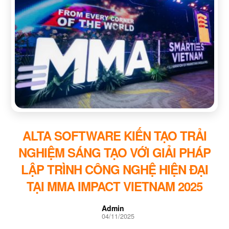
ALTA SOFTWARE KIẾN TẠO TRẢI
NGHIỆM SÁNG TẠO VỚI GIẢI PHÁP
LẬP TRÌNH CÔNG NGHỆ HIỆN ĐẠI
TẠI MMA IMPACT VIETNAM 2025
Admin
04/11/2025