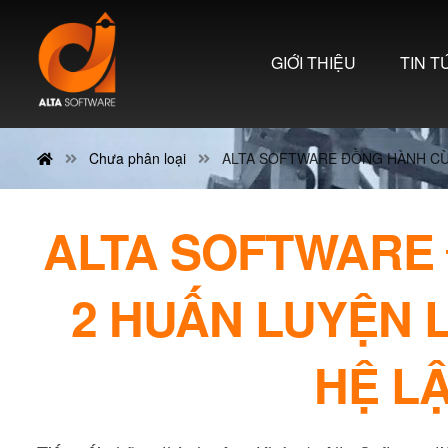
GIỚI THIỆU
TIN T
Chưa phân loại
ALTA SOFTWARE ĐỒNG HÀNH CÙN
ALTA SOFTWARE
2 HUẤN LUYỆN 
HỆ LẬ