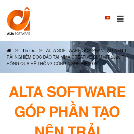
Tin tức
ALTA SOFTWARE GÓP PHẦN TẠO NÊN T
RẢI NGHIỆM ĐỘC ĐÁO TẠI MMA CREATIVE SUMMIT 2026 T
HÔNG QUA HỆ THỐNG CÔNG NGHỆ HIỆN ĐẠI
ALTA SOFTWARE
GÓP PHẦN TẠO
NÊN TRẢI