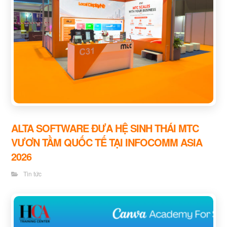
ALTA SOFTWARE ĐƯA HỆ SINH THÁI MTC
VƯƠN TẦM QUỐC TẾ TẠI INFOCOMM ASIA
2026
Tin tức