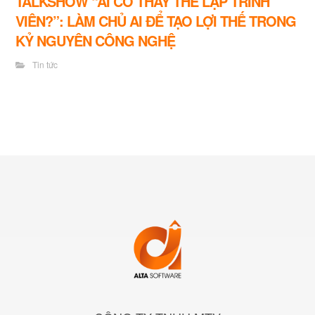
TALKSHOW “AI CÓ THAY THẾ LẬP TRÌNH
VIÊN?”: LÀM CHỦ AI ĐỂ TẠO LỢI THẾ TRONG
KỶ NGUYÊN CÔNG NGHỆ
Tin tức