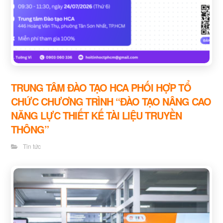
TRUNG TÂM ĐÀO TẠO HCA PHỐI HỢP TỔ
CHỨC CHƯƠNG TRÌNH “ĐÀO TẠO NÂNG CAO
NĂNG LỰC THIẾT KẾ TÀI LIỆU TRUYỀN
THÔNG”
Tin tức