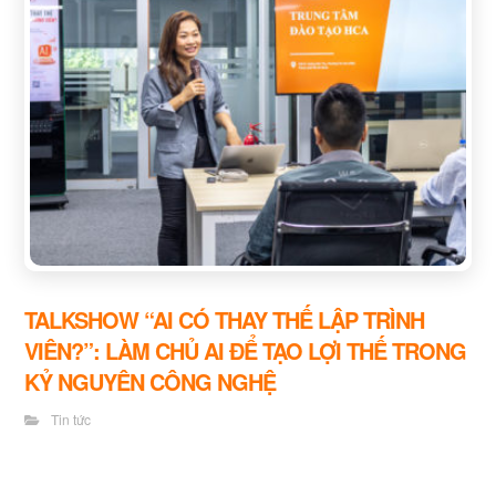
TALKSHOW “AI CÓ THAY THẾ LẬP TRÌNH
VIÊN?”: LÀM CHỦ AI ĐỂ TẠO LỢI THẾ TRONG
KỶ NGUYÊN CÔNG NGHỆ
Tin tức