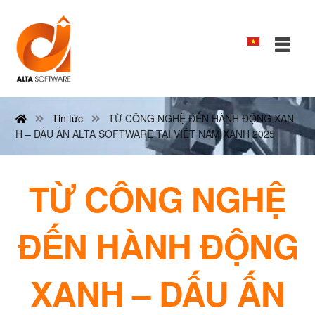
Tin tức
TỪ CÔNG NGHỆ ĐẾN HÀNH ĐỘNG XAN
H – DẤU ẤN ALTA SOFTWARE TẠI VIỆT NAM XANH 2025
TỪ CÔNG NGHỆ
ĐẾN HÀNH ĐỘNG
XANH – DẤU ẤN