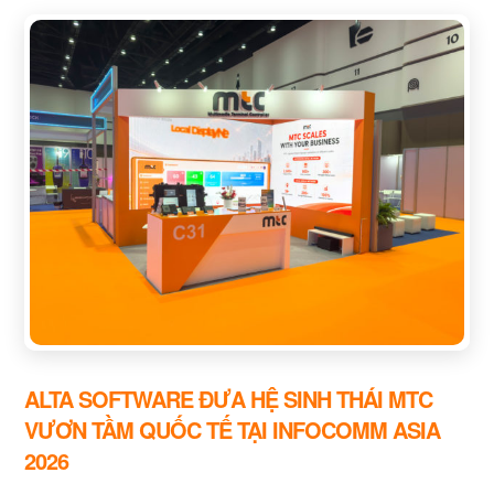
ALTA SOFTWARE ĐƯA HỆ SINH THÁI MTC
VƯƠN TẦM QUỐC TẾ TẠI INFOCOMM ASIA
2026