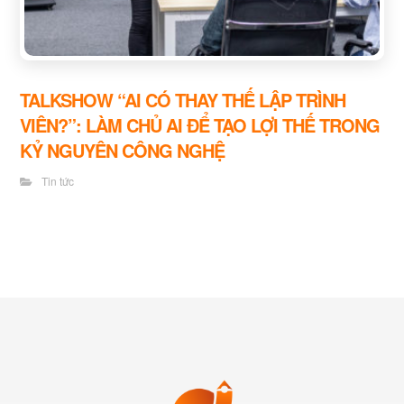
TALKSHOW “AI CÓ THAY THẾ LẬP TRÌNH
VIÊN?”: LÀM CHỦ AI ĐỂ TẠO LỢI THẾ TRONG
KỶ NGUYÊN CÔNG NGHỆ
Tin tức