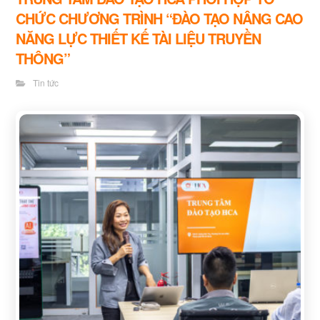
CHỨC CHƯƠNG TRÌNH “ĐÀO TẠO NÂNG CAO
NĂNG LỰC THIẾT KẾ TÀI LIỆU TRUYỀN
THÔNG”
Tin tức