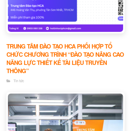
TRUNG TÂM ĐÀO TẠO HCA PHỐI HỢP TỔ
CHỨC CHƯƠNG TRÌNH “ĐÀO TẠO NÂNG CAO
NĂNG LỰC THIẾT KẾ TÀI LIỆU TRUYỀN
THÔNG”
Tin tức