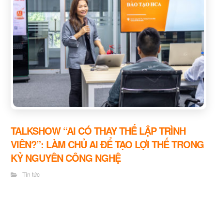
TALKSHOW “AI CÓ THAY THẾ LẬP TRÌNH
VIÊN?”: LÀM CHỦ AI ĐỂ TẠO LỢI THẾ TRONG
KỶ NGUYÊN CÔNG NGHỆ
Tin tức