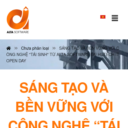
Chưa phân loại
SÁNG TẠO VÀ BỀN VỮNG VỚI C
ÔNG NGHỆ "TÁI SINH" TỪ ALTA SOFTWARE TẠI HUTECH IT
OPEN DAY
SÁNG TẠO VÀ
BỀN VỮNG VỚI
CÔNG NGHỆ “TÁI