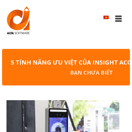
5 TÍNH NĂNG ƯU VIỆT CỦA INSIGHT AC
BẠN CHƯA BIẾT