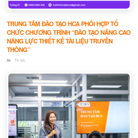
TRUNG TÂM ĐÀO TẠO HCA PHỐI HỢP TỔ
CHỨC CHƯƠNG TRÌNH “ĐÀO TẠO NÂNG CAO
NĂNG LỰC THIẾT KẾ TÀI LIỆU TRUYỀN
THÔNG”
Tin tức