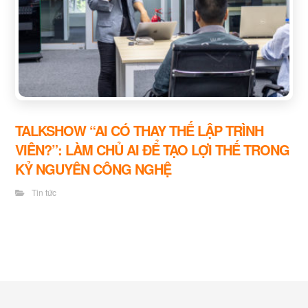
TALKSHOW “AI CÓ THAY THẾ LẬP TRÌNH
VIÊN?”: LÀM CHỦ AI ĐỂ TẠO LỢI THẾ TRONG
KỶ NGUYÊN CÔNG NGHỆ
Tin tức