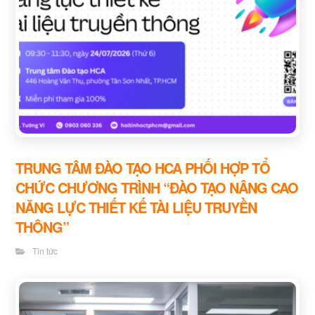
TRUNG TÂM ĐÀO TẠO HCA PHỐI HỢP TỔ
CHỨC CHƯƠNG TRÌNH “ĐÀO TẠO NÂNG CAO
NĂNG LỰC THIẾT KẾ TÀI LIỆU TRUYỀN
THÔNG”
Tin tức