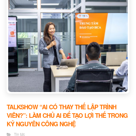
TALKSHOW “AI CÓ THAY THẾ LẬP TRÌNH
VIÊN?”: LÀM CHỦ AI ĐỂ TẠO LỢI THẾ TRONG
KỶ NGUYÊN CÔNG NGHỆ
Tin tức