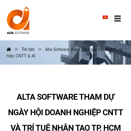
Tin tức
Alta Software tham gia ngày hội doanh ng
hiệp CNTT & AI
ALTA SOFTWARE THAM DỰ
NGÀY HỘI DOANH NGHIỆP CNTT
VÀ TRÍ TUỆ NHÂN TẠO TP. HCM