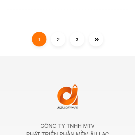
1
2
3
CÔNG TY TNHH MTV
PHÁT TRIỂN PHẦN MỀM ÂU LẠC