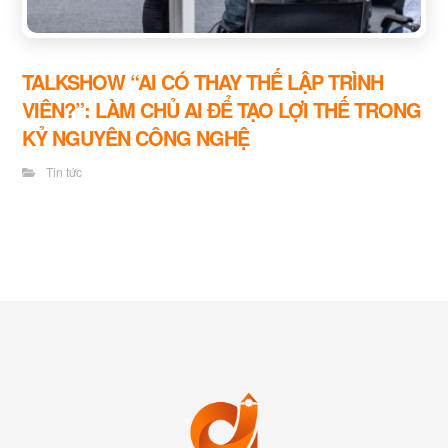
TALKSHOW “AI CÓ THAY THẾ LẬP TRÌNH
VIÊN?”: LÀM CHỦ AI ĐỂ TẠO LỢI THẾ TRONG
KỶ NGUYÊN CÔNG NGHỆ
Tin tức