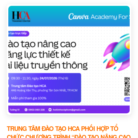
TRUNG TÂM ĐÀO TẠO HCA PHỐI HỢP TỔ
CHỨC CHƯƠNG TRÌNH “ĐÀO TẠO NÂNG CAO