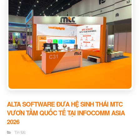
ALTA SOFTWARE ĐƯA HỆ SINH THÁI MTC
VƯƠN TẦM QUỐC TẾ TẠI INFOCOMM ASIA
2026
Tin tức