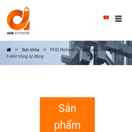
Sức khỏe
POD Refresh II - Máy pha chế dung dịc
h khử trùng tự động
Sản
phẩm