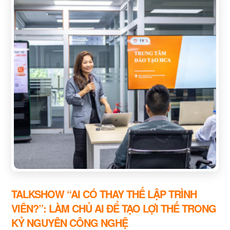
TALKSHOW “AI CÓ THAY THẾ LẬP TRÌNH
VIÊN?”: LÀM CHỦ AI ĐỂ TẠO LỢI THẾ TRONG
KỶ NGUYÊN CÔNG NGHỆ