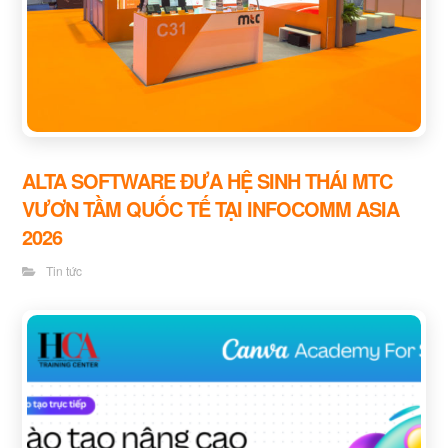
ALTA SOFTWARE ĐƯA HỆ SINH THÁI MTC
VƯƠN TẦM QUỐC TẾ TẠI INFOCOMM ASIA
2026
Tin tức